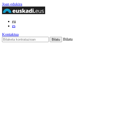
Joan edukira
eu
es
Kontaktua
Bilatu