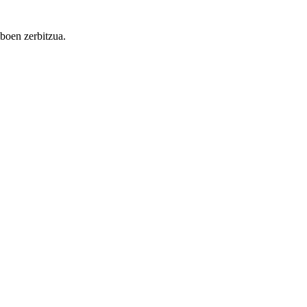
boen zerbitzua.