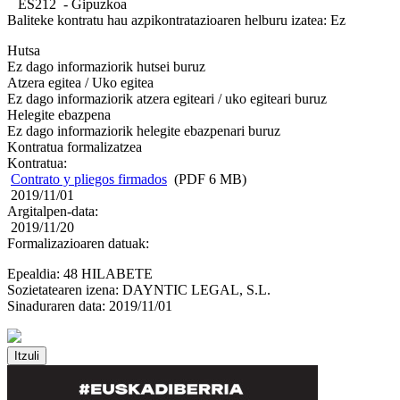
ES212 - Gipuzkoa
Baliteke kontratu hau azpikontratazioaren helburu izatea: Ez
Hutsa
Ez dago informaziorik hutsei buruz
Atzera egitea / Uko egitea
Ez dago informaziorik atzera egiteari / uko egiteari buruz
Helegite ebazpena
Ez dago informaziorik helegite ebazpenari buruz
Kontratua formalizatzea
Kontratua:
Contrato y pliegos firmados
(PDF 6 MB)
2019/11/01
Argitalpen-data:
2019/11/20
Formalizazioaren datuak:
Epealdia: 48 HILABETE
Sozietatearen izena: DAYNTIC LEGAL, S.L.
Sinaduraren data: 2019/11/01