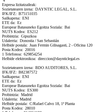
4
Enpresa lizitatzaileak:
Sozietatearen izena: DAYNTIC LEGAL, S.L.
IFK/IFZ: B75151035
Sailkapena: ENI
ETE da: Ez
Europear Batasuneko Egoitza Soziala: Bai
NUTS Kodea: ES212
Probintzia: Gipuzkoa
Udalerria: Donostia / San Sebastián
Helbide postala: Juan Fermin Gilisagasti, 2 - Oficina 120
Posta Kodea: 20016
1 Telefonoa: 629854254
Helbide elektronikoa: direccion@daynticlegal.es
Sozietatearen izena: BDO AUDITORES, S.L.
IFK/IFZ: B82387572
Sailkapena: ENI
ETE da: Ez
Europear Batasuneko Egoitza Soziala: Bai
NUTS Kodea: ES300
Probintzia: Madrid
Udalerria: Madrid
Helbide postala: C/Rafael Calvo 18, 1ª Planta
Posta Kodea: 28010