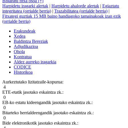
Bistaratu fitxa osoa [+]
Harpidetu iragarki alertak
|
Harpidetu ahalorde alertak
|
Egiaztatu
integritatea (orrialde berria)
|
Trazabilitatea (orrialde berria)
|
Fitxategi guztiak 15 MB baino handiagoko tamainakoak izan ezik
(orrialde berria)
Erakundeak
Xedea
Baldintza Bereziak
Adjudikazioa
Ohola
Kontratua
Aldez aurreko iragarkia
CODICE
Historikoa
Aurkeztutako lizitatzaile-kopurua:
4
ETE-etatik jasotako eskaintza zk.:
0
EB-ko estatu kideengandik jasotako eskaintza zk.:
0
Bitarteko herrialdeengandik jasotako eskaintza zk.:
0
Bide elektronikotik jasotako eskaintza zk.: