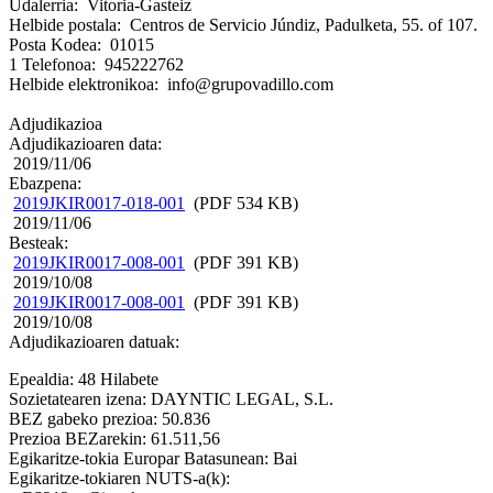
Udalerria: Vitoria-Gasteiz
Helbide postala: Centros de Servicio Júndiz, Padulketa, 55. of 107.
Posta Kodea: 01015
1 Telefonoa: 945222762
Helbide elektronikoa: info@grupovadillo.com
Adjudikazioa
Adjudikazioaren data:
2019/11/06
Ebazpena:
2019JKIR0017-018-001
(PDF 534 KB)
2019/11/06
Besteak:
2019JKIR0017-008-001
(PDF 391 KB)
2019/10/08
2019JKIR0017-008-001
(PDF 391 KB)
2019/10/08
Adjudikazioaren datuak:
Epealdia: 48 Hilabete
Sozietatearen izena: DAYNTIC LEGAL, S.L.
BEZ gabeko prezioa: 50.836
Prezioa BEZarekin: 61.511,56
Egikaritze-tokia Europar Batasunean: Bai
Egikaritze-tokiaren NUTS-a(k):