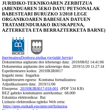
JURIDIKO-TEKNIKOAREN ZERBITZUA
(ABENDUAREN 5EKO DATU PETSONALAK
BABESTEARI BURUZKO 3/2018 LEGE
ORGANIKOAREN BABESEAN DATUEN
TRATAMENDURAKO IKUSKAPENA,
AZTERKETA ETA BERRAZTERKETA BARNE)
Inprimatzea
Denbora-zigilua (orrialde berria)
Dokumentua argitaratu den lehenengo data:
2019/08/02 14:41:06
Dokumentua argitaratu den azkenengo data:
2019/11/20 11:27:34
Espedientearen kodea:
2019JKIR0017
Iragarki mota:
Iragarkia
Izapidetzearen egoera:
Kontratua formalizatzea
Adjudikazioaren data:
2019/11/06
Ebazpena:
2019JKIR0017-018-001
(PDF 534 KB)
BEZ gabeko kontratuaren aurrekontua:
68.000
Eskaintza elektronikoa:
Bai
Lizitazio elektronikoa egiteko Web orria:
https://apps.euskadi.eus/appcont/lizitazioa