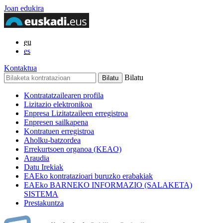
Joan edukira
eu
es
Kontaktua
Bilatu
Kontratatzailearen profila
Lizitazio elektronikoa
Enpresa Lizitatzaileen erregistroa
Enpresen sailkapena
Kontratuen erregistroa
Aholku-batzordea
Errekurtsoen organoa (KEAO)
Araudia
Datu Irekiak
EAEko kontratazioari buruzko erabakiak
EAEko BARNEKO INFORMAZIO (SALAKETA)
SISTEMA
Prestakuntza