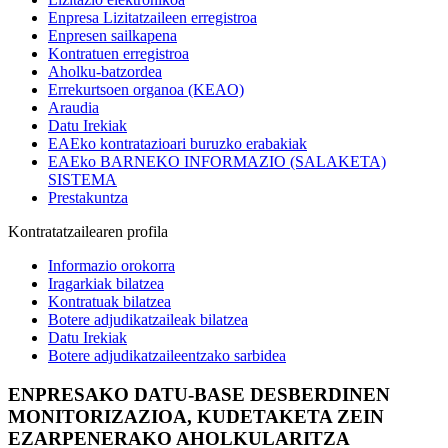
Enpresa Lizitatzaileen erregistroa
Enpresen sailkapena
Kontratuen erregistroa
Aholku-batzordea
Errekurtsoen organoa (KEAO)
Araudia
Datu Irekiak
EAEko kontratazioari buruzko erabakiak
EAEko BARNEKO INFORMAZIO (SALAKETA)
SISTEMA
Prestakuntza
Kontratatzailearen profila
Informazio orokorra
Iragarkiak bilatzea
Kontratuak bilatzea
Botere adjudikatzaileak bilatzea
Datu Irekiak
Botere adjudikatzaileentzako sarbidea
ENPRESAKO DATU-BASE DESBERDINEN
MONITORIZAZIOA, KUDETAKETA ZEIN
EZARPENERAKO AHOLKULARITZA