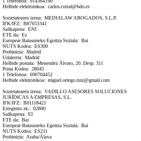
1 Telefonoa: 914364190
Helbide elektronikoa: carlos.corral@bdo.es
Sozietatearen izena: MEDIALAW ABOGADOS, S.L.P.
IFK/IFZ: B87653341
Sailkapena: ENI
ETE da: Ez
Europear Batasuneko Egoitza Soziala: Bai
NUTS Kodea: ES300
Probintzia: Madrid
Udalerria: Madrid
Helbide postala: Menendez Álvaro, 20. Desp. 311
Posta Kodea: 28045
1 Telefonoa: 690704452
Helbide elektronikoa: miguel.ortego.ruiz@gmail.com
Sozietatearen izena: VADILLO ASESORES SOLUCIONES
JURÍDICAS A EMPRESAS, S.L.
IFK/IFZ: B01118421
Erregistro zk.: 02800
Sailkapena: EI
ETE da: Bai
Europear Batasuneko Egoitza Soziala: Bai
NUTS Kodea: ES211
Probintzia: Araba/Álava