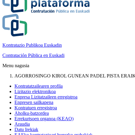
Kontratazio Publikoa Euskadin
Contratación Pública en Euskadi
Menu nagusia
AGORROSINGO KIROL GUNEAN PADEL PISTA ERAIKITZEK
Kontratatzailearen profila
Lizitazio elektronikoa
Enpresa Lizitatzaileen erregistroa
Enpresen sailkapena
Kontratuen erregistroa
Aholku-batzordea
Errekurtsoen organoa (KEAO)
Araudia
Datu Irekiak
EAEko kontratazioari buruzko erabakiak