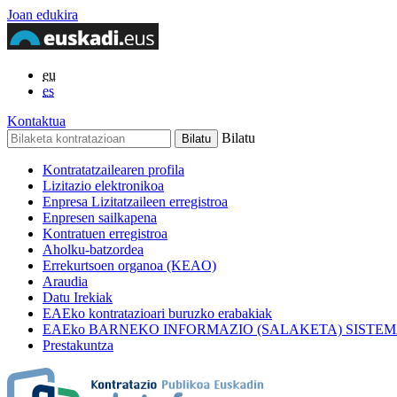
Joan edukira
eu
es
Kontaktua
Bilatu
Kontratatzailearen profila
Lizitazio elektronikoa
Enpresa Lizitatzaileen erregistroa
Enpresen sailkapena
Kontratuen erregistroa
Aholku-batzordea
Errekurtsoen organoa (KEAO)
Araudia
Datu Irekiak
EAEko kontratazioari buruzko erabakiak
EAEko BARNEKO INFORMAZIO (SALAKETA) SISTE
Prestakuntza