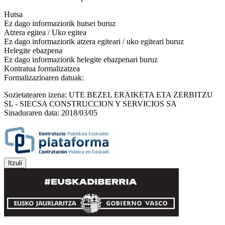
Hutsa
Ez dago informaziorik hutsei buruz
Atzera egitea / Uko egitea
Ez dago informaziorik atzera egiteari / uko egiteari buruz
Helegite ebazpena
Ez dago informaziorik helegite ebazpenari buruz
Kontratua formalizatzea
Formalizazioaren datuak:
Sozietatearen izena: UTE BEZEL ERAIKETA ETA ZERBITZU
SL - SIECSA CONSTRUCCION Y SERVICIOS SA
Sinaduraren data: 2018/03/05