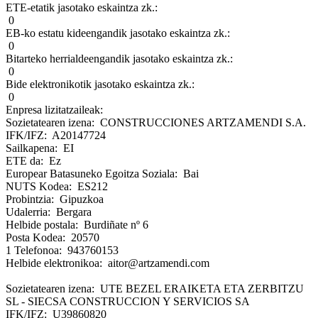
ETE-etatik jasotako eskaintza zk.:
0
EB-ko estatu kideengandik jasotako eskaintza zk.:
0
Bitarteko herrialdeengandik jasotako eskaintza zk.:
0
Bide elektronikotik jasotako eskaintza zk.:
0
Enpresa lizitatzaileak:
Sozietatearen izena: CONSTRUCCIONES ARTZAMENDI S.A.
IFK/IFZ: A20147724
Sailkapena: EI
ETE da: Ez
Europear Batasuneko Egoitza Soziala: Bai
NUTS Kodea: ES212
Probintzia: Gipuzkoa
Udalerria: Bergara
Helbide postala: Burdiñate nº 6
Posta Kodea: 20570
1 Telefonoa: 943760153
Helbide elektronikoa: aitor@artzamendi.com
Sozietatearen izena: UTE BEZEL ERAIKETA ETA ZERBITZU
SL - SIECSA CONSTRUCCION Y SERVICIOS SA
IFK/IFZ: U39860820