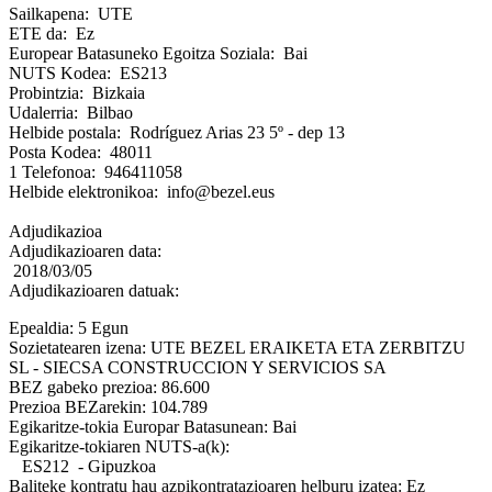
Sailkapena: UTE
ETE da: Ez
Europear Batasuneko Egoitza Soziala: Bai
NUTS Kodea: ES213
Probintzia: Bizkaia
Udalerria: Bilbao
Helbide postala: Rodríguez Arias 23 5º - dep 13
Posta Kodea: 48011
1 Telefonoa: 946411058
Helbide elektronikoa: info@bezel.eus
Adjudikazioa
Adjudikazioaren data:
2018/03/05
Adjudikazioaren datuak:
Epealdia: 5 Egun
Sozietatearen izena: UTE BEZEL ERAIKETA ETA ZERBITZU
SL - SIECSA CONSTRUCCION Y SERVICIOS SA
BEZ gabeko prezioa: 86.600
Prezioa BEZarekin: 104.789
Egikaritze-tokia Europar Batasunean: Bai
Egikaritze-tokiaren NUTS-a(k):
ES212 - Gipuzkoa
Baliteke kontratu hau azpikontratazioaren helburu izatea: Ez