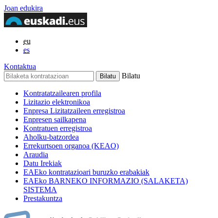
Joan edukira
eu
es
Kontaktua
Bilatu
Kontratatzailearen profila
Lizitazio elektronikoa
Enpresa Lizitatzaileen erregistroa
Enpresen sailkapena
Kontratuen erregistroa
Aholku-batzordea
Errekurtsoen organoa (KEAO)
Araudia
Datu Irekiak
EAEko kontratazioari buruzko erabakiak
EAEko BARNEKO INFORMAZIO (SALAKETA)
SISTEMA
Prestakuntza