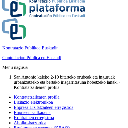
Kontratazio Publikoa Euskadin
Contratación Pública en Euskadi
Menu nagusia
San Antonio kaleko 2-10 bitarteko orubeak eta inguruak
urbanizatzeko eta bertako irisgarritasuna hobetzeko lanak. -
Kontratatzailearen profila
Kontratatzailearen profila
Lizitazio elektronikoa
Enpresa Lizitatzaileen erregistroa
Enpresen sailkapena
Kontratuen erregistroa
Aholku-batzordea
Errekurtsoen organoa (KEAO)