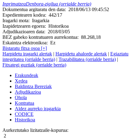
Inprimatzea
Denbora-zigilua (orrialde berria)
Dokumentua argitaratu den data:
2018/06/13 09:45:52
Espedientearen kodea:
442/17
Iragarki mota:
Iragarkia
Izapidetzearen egoera:
Historikoa
Adjudikazioaren data:
2018/03/05
BEZ gabeko kontratuaren aurrekontua:
88.268,18
Eskaintza elektronikoa:
Ez
Bistaratu fitxa osoa [+]
Harpidetu iragarki alertak
|
Harpidetu ahalorde alertak
|
Egiaztatu
integritatea (orrialde berria)
|
Trazabilitatea (orrialde berria)
|
Fitxategi guztiak (orrialde berria)
Erakundeak
Xedea
Baldintza Bereziak
Adjudikazioa
Ohola
Kontratua
Aldez aurreko iragarkia
CODICE
Historikoa
Aurkeztutako lizitatzaile-kopurua:
2