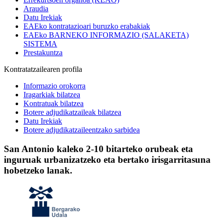
Araudia
Datu Irekiak
EAEko kontratazioari buruzko erabakiak
EAEko BARNEKO INFORMAZIO (SALAKETA)
SISTEMA
Prestakuntza
Kontratatzailearen profila
Informazio orokorra
Iragarkiak bilatzea
Kontratuak bilatzea
Botere adjudikatzaileak bilatzea
Datu Irekiak
Botere adjudikatzaileentzako sarbidea
San Antonio kaleko 2-10 bitarteko orubeak eta
inguruak urbanizatzeko eta bertako irisgarritasuna
hobetzeko lanak.