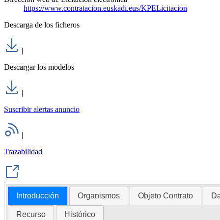
https://www.contratacion.euskadi.eus/KPELicitacion
Descarga de los ficheros
|
Descargar los modelos
|
Suscribir alertas anuncio
|
Trazabilidad
Introducción
Organismos
Objeto Contrato
Da
Recurso
Histórico