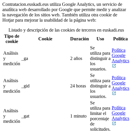
Contratacion.euskadi.eus utiliza Google Analytics, un servicio de
analítica web desarrollado por Google que permite medir y analizar
la navegación de los sitios web. También utiliza otra cookie de
Hotjar para mejorar la usabilidad de la página web:
Listado y descripción de las cookies de terceros en euskadi.eus
Tipo de
Cookie
Duración
Uso
Politica
cookie
Se
Política
Análisis
utiliza
para
Google
y
_ga
2 años
distinguir a
Analytics
medición
los
usuarios.
Se
Política
Análisis
utiliza
para
Google
y
_gid
24 horas
distinguir a
Analytics
medición
los
usuarios.
Se
Política
utiliza
para
Análisis
Google
limitar el
y
_gat
1 minuto
Analytics
porcentaje
medición
de
solicitudes.