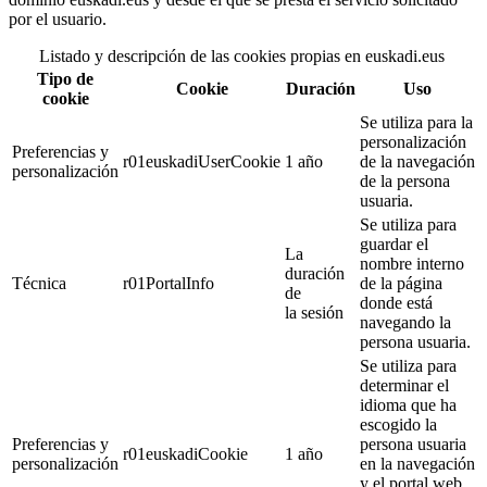
por el usuario.
Listado y descripción de las cookies propias en euskadi.eus
Tipo de
Cookie
Duración
Uso
cookie
Se utiliza para la
personalización
Preferencias y
r01euskadiUserCookie
1 año
de la navegación
personalización
de la persona
usuaria.
Se utiliza para
guardar el
La
nombre interno
duración
Técnica
r01PortalInfo
de la página
de
donde está
la sesión
navegando la
persona usuaria.
Se utiliza para
determinar el
idioma que ha
escogido la
Preferencias y
persona usuaria
r01euskadiCookie
1 año
personalización
en la navegación
y el portal web