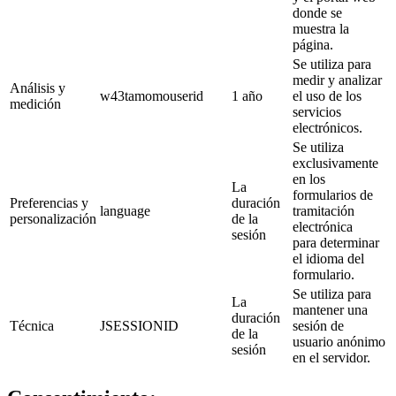
donde se
muestra la
página.
Se utiliza para
medir y analizar
Análisis y
w43tamomouserid
1 año
el uso de los
medición
servicios
electrónicos.
Se utiliza
exclusivamente
en los
La
formularios de
Preferencias y
duración
language
tramitación
personalización
de la
electrónica
sesión
para determinar
el idioma del
formulario.
Se utiliza para
La
mantener una
duración
Técnica
JSESSIONID
sesión de
de la
usuario anónimo
sesión
en el servidor.