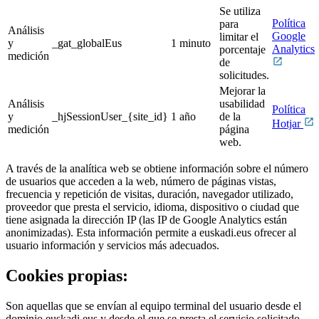
Se utiliza
Política
para
Análisis
Google
limitar el
y
_gat_globalEus
1 minuto
Analytics
porcentaje
medición
de
solicitudes.
Mejorar la
Análisis
usabilidad
Política
y
_hjSessionUser_{site_id}
1 año
de la
Hotjar
medición
página
web.
A través de la analítica web se obtiene información sobre el número
de usuarios que acceden a la web, número de páginas vistas,
frecuencia y repetición de visitas, duración, navegador utilizado,
proveedor que presta el servicio, idioma, dispositivo o ciudad que
tiene asignada la dirección IP (las IP de Google Analytics están
anonimizadas). Esta información permite a euskadi.eus ofrecer al
usuario información y servicios más adecuados.
Cookies propias:
Son aquellas que se envían al equipo terminal del usuario desde el
dominio euskadi.eus y desde el que se presta el servicio solicitado