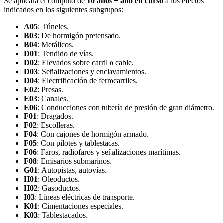
Se aplicará el cómputo de
10 años + año en curso
a los efectos
indicados en los siguientes subgrupos:
A05
: Túneles.
B03
: De hormigón pretensado.
B04
: Metálicos.
D01
: Tendido de vías.
D02
: Elevados sobre carril o cable.
D03
: Señalizaciones y enclavamientos.
D04
: Electrificación de ferrocarriles.
E02
: Presas.
E03
: Canales.
E06
: Conducciones con tubería de presión de gran diámetro.
F01
: Dragados.
F02
: Escolleras.
F04
: Con cajones de hormigón armado.
F05
: Con pilotes y tablestacas.
F06
: Faros, radiofaros y señalizaciones marítimas.
F08
: Emisarios submarinos.
G01
: Autopistas, autovías.
H01
: Oleoductos.
H02
: Gasoductos.
I03
: Líneas eléctricas de transporte.
K01
: Cimentaciones especiales.
K03
: Tablestacados.