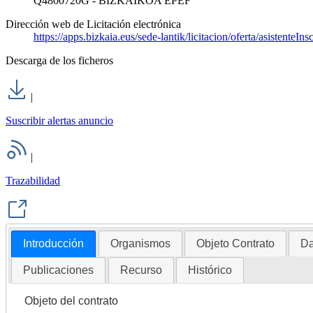
Q4800720G - BIZKAIKOA EPEF
Dirección web de Licitación electrónica
https://apps.bizkaia.eus/sede-lantik/licitacion/oferta/asisten
Descarga de los ficheros
|
Suscribir alertas anuncio
|
Trazabilidad
Introducción
Organismos
Objeto Contrato
Da
Publicaciones
Recurso
Histórico
Objeto del contrato