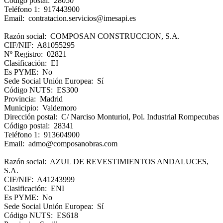
Código postal: 28050
Teléfono 1: 917443900
Email: contratacion.servicios@imesapi.es
Razón social: COMPOSAN CONSTRUCCION, S.A.
CIF/NIF: A81055295
Nº Registro: 02821
Clasificación: EI
Es PYME: No
Sede Social Unión Europea: Sí
Código NUTS: ES300
Provincia: Madrid
Municipio: Valdemoro
Dirección postal: C/ Narciso Monturiol, Pol. Industrial Rompecubas
Código postal: 28341
Teléfono 1: 913604900
Email: admo@composanobras.com
Razón social: AZUL DE REVESTIMIENTOS ANDALUCES,
S.A.
CIF/NIF: A41243999
Clasificación: ENI
Es PYME: No
Sede Social Unión Europea: Sí
Código NUTS: ES618