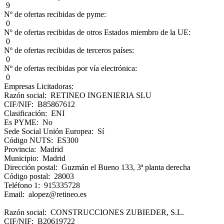
9
Nº de ofertas recibidas de pyme:
0
Nº de ofertas recibidas de otros Estados miembro de la UE:
0
Nº de ofertas recibidas de terceros países:
0
Nº de ofertas recibidas por vía electrónica:
0
Empresas Licitadoras:
Razón social: RETINEO INGENIERIA SLU
CIF/NIF: B85867612
Clasificación: ENI
Es PYME: No
Sede Social Unión Europea: Sí
Código NUTS: ES300
Provincia: Madrid
Municipio: Madrid
Dirección postal: Guzmán el Bueno 133, 3ª planta derecha
Código postal: 28003
Teléfono 1: 915335728
Email: alopez@retineo.es
Razón social: CONSTRUCCIONES ZUBIEDER, S.L.
CIF/NIF: B20619722