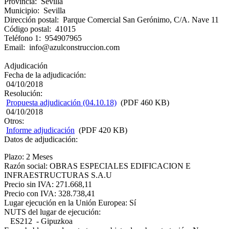
Provincia: Sevilla
Municipio: Sevilla
Dirección postal: Parque Comercial San Gerónimo, C/A. Nave 11
Código postal: 41015
Teléfono 1: 954907965
Email: info@azulconstruccion.com
Adjudicación
Fecha de la adjudicación:
04/10/2018
Resolución:
Propuesta adjudicación (04.10.18)
(PDF 460 KB)
04/10/2018
Otros:
Informe adjudicación
(PDF 420 KB)
Datos de adjudicación:
Plazo: 2 Meses
Razón social: OBRAS ESPECIALES EDIFICACION E
INFRAESTRUCTURAS S.A.U
Precio sin IVA: 271.668,11
Precio con IVA: 328.738,41
Lugar ejecución en la Unión Europea: Sí
NUTS del lugar de ejecución:
ES212 - Gipuzkoa