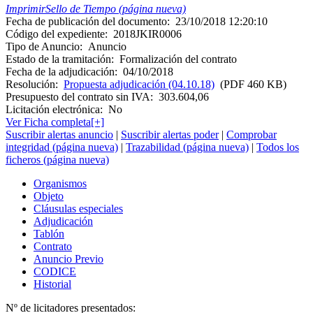
Imprimir
Sello de Tiempo (página nueva)
Fecha de publicación del documento:
23/10/2018 12:20:10
Código del expediente:
2018JKIR0006
Tipo de Anuncio:
Anuncio
Estado de la tramitación:
Formalización del contrato
Fecha de la adjudicación:
04/10/2018
Resolución:
Propuesta adjudicación (04.10.18)
(PDF 460 KB)
Presupuesto del contrato sin IVA:
303.604,06
Licitación electrónica:
No
Ver Ficha completa[+]
Suscribir alertas anuncio
|
Suscribir alertas poder
|
Comprobar
integridad (página nueva)
|
Trazabilidad (página nueva)
|
Todos los
ficheros (página nueva)
Organismos
Objeto
Cláusulas especiales
Adjudicación
Tablón
Contrato
Anuncio Previo
CODICE
Historial
Nº de licitadores presentados: