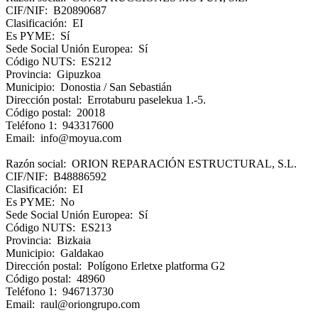
CIF/NIF: B20890687
Clasificación: EI
Es PYME: Sí
Sede Social Unión Europea: Sí
Código NUTS: ES212
Provincia: Gipuzkoa
Municipio: Donostia / San Sebastián
Dirección postal: Errotaburu paselekua 1.-5.
Código postal: 20018
Teléfono 1: 943317600
Email: info@moyua.com
Razón social: ORION REPARACIÓN ESTRUCTURAL, S.L.
CIF/NIF: B48886592
Clasificación: EI
Es PYME: No
Sede Social Unión Europea: Sí
Código NUTS: ES213
Provincia: Bizkaia
Municipio: Galdakao
Dirección postal: Polígono Erletxe platforma G2
Código postal: 48960
Teléfono 1: 946713730
Email: raul@oriongrupo.com