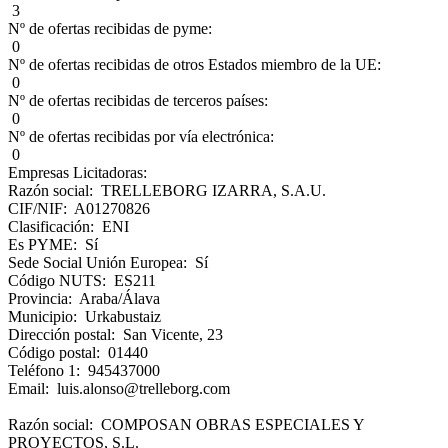
3
Nº de ofertas recibidas de pyme:
0
Nº de ofertas recibidas de otros Estados miembro de la UE:
0
Nº de ofertas recibidas de terceros países:
0
Nº de ofertas recibidas por vía electrónica:
0
Empresas Licitadoras:
Razón social: TRELLEBORG IZARRA, S.A.U.
CIF/NIF: A01270826
Clasificación: ENI
Es PYME: Sí
Sede Social Unión Europea: Sí
Código NUTS: ES211
Provincia: Araba/Álava
Municipio: Urkabustaiz
Dirección postal: San Vicente, 23
Código postal: 01440
Teléfono 1: 945437000
Email: luis.alonso@trelleborg.com
Razón social: COMPOSAN OBRAS ESPECIALES Y
PROYECTOS, S.L.