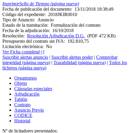
Imprimir
Sello de Tiempo (página nueva)
Fecha de publicación del documento:
13/11/2018 18:38:49
Código del expediente:
2018JKIR0010
Tipo de Anuncio:
Anuncio
Estado de la tramitación:
Formalización del contrato
Fecha de la adjudicación:
16/10/2018
Resolución:
Resolución Adjudicación D.G.
(PDF 472 KB)
Presupuesto del contrato sin IVA:
192.810,75
Licitación electrónica:
No
Ver Ficha completa[+]
Suscribir alertas anuncio
|
Suscribir alertas poder
|
Comprobar
integridad (página nueva)
|
Trazabilidad (página nueva)
|
Todos los
ficheros (página nueva)
Organismos
Objeto
Cláusulas especiales
Adjudicación
Tablón
Contrato
Anuncio Previo
CODICE
Historial
Nº de licitadores presentados: