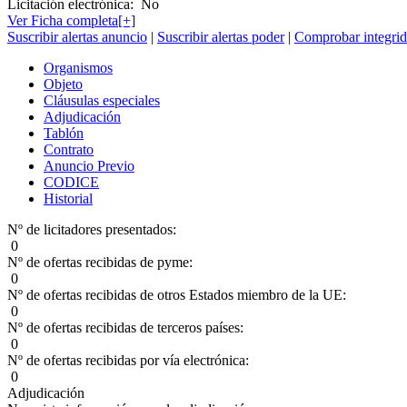
Licitación electrónica:
No
Ver Ficha completa[+]
Suscribir alertas anuncio
|
Suscribir alertas poder
|
Comprobar integrid
Organismos
Objeto
Cláusulas especiales
Adjudicación
Tablón
Contrato
Anuncio Previo
CODICE
Historial
Nº de licitadores presentados:
0
Nº de ofertas recibidas de pyme:
0
Nº de ofertas recibidas de otros Estados miembro de la UE:
0
Nº de ofertas recibidas de terceros países:
0
Nº de ofertas recibidas por vía electrónica:
0
Adjudicación