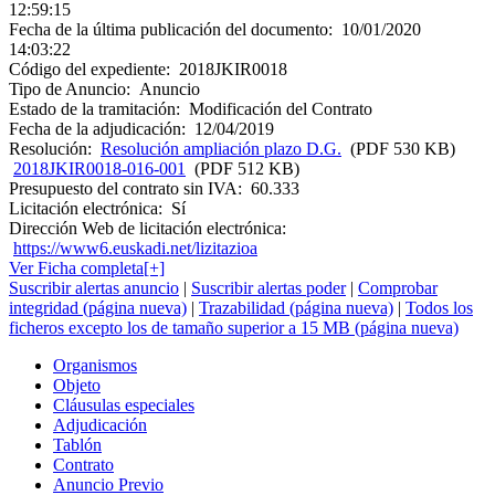
12:59:15
Fecha de la última publicación del documento:
10/01/2020
14:03:22
Código del expediente:
2018JKIR0018
Tipo de Anuncio:
Anuncio
Estado de la tramitación:
Modificación del Contrato
Fecha de la adjudicación:
12/04/2019
Resolución:
Resolución ampliación plazo D.G.
(PDF 530 KB)
2018JKIR0018-016-001
(PDF 512 KB)
Presupuesto del contrato sin IVA:
60.333
Licitación electrónica:
Sí
Dirección Web de licitación electrónica:
https://www6.euskadi.net/lizitazioa
Ver Ficha completa[+]
Suscribir alertas anuncio
|
Suscribir alertas poder
|
Comprobar
integridad (página nueva)
|
Trazabilidad (página nueva)
|
Todos los
ficheros excepto los de tamaño superior a 15 MB (página nueva)
Organismos
Objeto
Cláusulas especiales
Adjudicación
Tablón
Contrato
Anuncio Previo