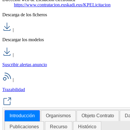
https://www.contratacion.euskadi.eus/KPELicitacion
Descarga de los ficheros
|
Descargar los modelos
|
Suscribir alertas anuncio
|
Trazabilidad
Introducción
Organismos
Objeto Contrato
Da
Publicaciones
Recurso
Histórico