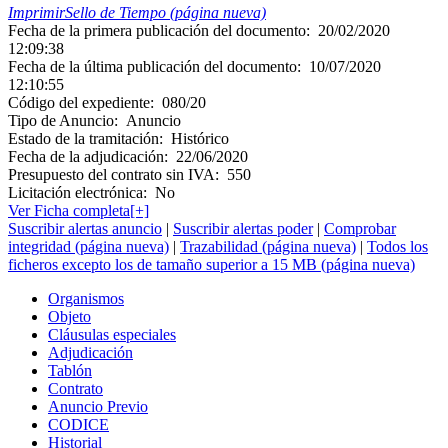
Imprimir
Sello de Tiempo (página nueva)
Fecha de la primera publicación del documento:
20/02/2020
12:09:38
Fecha de la última publicación del documento:
10/07/2020
12:10:55
Código del expediente:
080/20
Tipo de Anuncio:
Anuncio
Estado de la tramitación:
Histórico
Fecha de la adjudicación:
22/06/2020
Presupuesto del contrato sin IVA:
550
Licitación electrónica:
No
Ver Ficha completa[+]
Suscribir alertas anuncio
|
Suscribir alertas poder
|
Comprobar
integridad (página nueva)
|
Trazabilidad (página nueva)
|
Todos los
ficheros excepto los de tamaño superior a 15 MB (página nueva)
Organismos
Objeto
Cláusulas especiales
Adjudicación
Tablón
Contrato
Anuncio Previo
CODICE
Historial