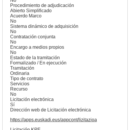
No
Procedimiento de adjudicación
Abierto Simplificado
Acuerdo Marco
No
Sistema dinámico de adquisición
No
Contratación conjunta
No
Encargo a medios propios
No
Estado de la tramitación
Formalizado / En ejecución
Tramitación
Ordinaria
Tipo de contrato
Servicios
Recurso
No
Licitación electrónica
Sí
Dirección web de Licitación electrónica
https://apps.euskadi.eus/appcont/lizitazioa
Licitación KPE