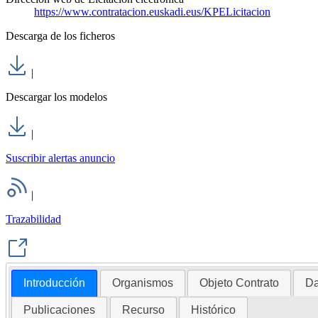
https://www.contratacion.euskadi.eus/KPELicitacion
Descarga de los ficheros
|
Descargar los modelos
|
Suscribir alertas anuncio
|
Trazabilidad
Introducción
Organismos
Objeto Contrato
Da
Publicaciones
Recurso
Histórico