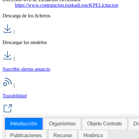
https://www.contratacion.euskadi.eus/KPELicitacion
Descarga de los ficheros
|
Descargar los modelos
|
Suscribir alertas anuncio
|
Trazabilidad
Introducción
Organismos
Objeto Contrato
Da
Publicaciones
Recurso
Histórico