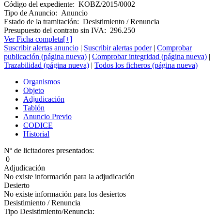
Código del expediente:
KOBZ/2015/0002
Tipo de Anuncio:
Anuncio
Estado de la tramitación:
Desistimiento / Renuncia
Presupuesto del contrato sin IVA:
296.250
Ver Ficha completa[+]
Suscribir alertas anuncio
|
Suscribir alertas poder
|
Comprobar
publicación (página nueva)
|
Comprobar integridad (página nueva)
|
Trazabilidad (página nueva)
|
Todos los ficheros (página nueva)
Organismos
Objeto
Adjudicación
Tablón
Anuncio Previo
CODICE
Historial
Nº de licitadores presentados:
0
Adjudicación
No existe información para la adjudicación
Desierto
No existe información para los desiertos
Desistimiento / Renuncia
Tipo Desistimiento/Renuncia: