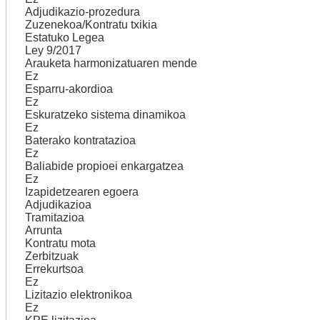
Adjudikazio-prozedura
Zuzenekoa/Kontratu txikia
Estatuko Legea
Ley 9/2017
Arauketa harmonizatuaren mende
Ez
Esparru-akordioa
Ez
Eskuratzeko sistema dinamikoa
Ez
Baterako kontratazioa
Ez
Baliabide propioei enkargatzea
Ez
Izapidetzearen egoera
Adjudikazioa
Tramitazioa
Arrunta
Kontratu mota
Zerbitzuak
Errekurtsoa
Ez
Lizitazio elektronikoa
Ez