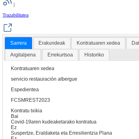
|
Trazabilitatea
Sarrera
Erakundeak
Kontratuaren xedea
Da
Argitalpena
Errekurtsoa
Historiko
Kontratuaren xedea
servicio restauración albergue
Espedientea
FCSMREST2023
Kontratu txikia
Bai
Covid-19aren kudeaketarako kontratua
Ez
Suspertze, Eraldaketa eta Erresilientzia Plana
Ez