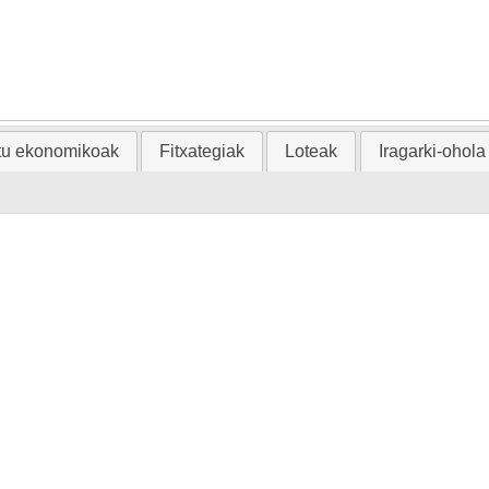
tu ekonomikoak
Fitxategiak
Loteak
Iragarki-ohola