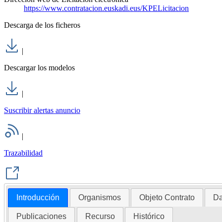
https://www.contratacion.euskadi.eus/KPELicitacion
Descarga de los ficheros
|
Descargar los modelos
|
Suscribir alertas anuncio
|
Trazabilidad
Introducción
Organismos
Objeto Contrato
Da
Publicaciones
Recurso
Histórico