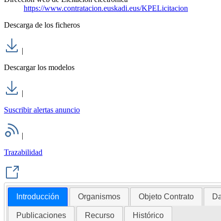
https://www.contratacion.euskadi.eus/KPELicitacion
Descarga de los ficheros
|
Descargar los modelos
|
Suscribir alertas anuncio
|
Trazabilidad
Introducción
Organismos
Objeto Contrato
Da
Publicaciones
Recurso
Histórico