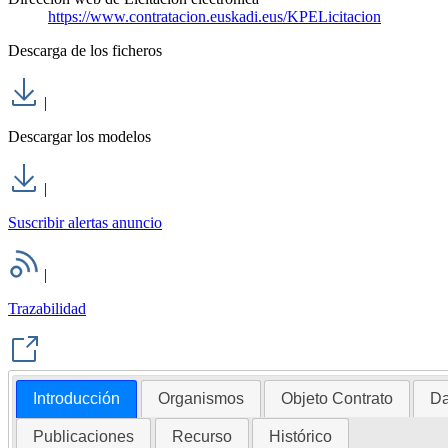
https://www.contratacion.euskadi.eus/KPELicitacion
Descarga de los ficheros
|
Descargar los modelos
|
Suscribir alertas anuncio
|
Trazabilidad
Introducción
Organismos
Objeto Contrato
Da
Publicaciones
Recurso
Histórico