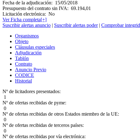
Fecha de la adjudicación:
15/05/2018
Presupuesto del contrato sin IVA:
69.194,01
Licitación electrónica:
No
Ver Ficha completa[+]
Suscribir alertas anuncio
|
Suscribir alertas poder
|
Comprobar integrid
Organismos
Objeto
Cláusulas especiales
Adjudicación
Tablón
Contrato
Anuncio Previo
CODICE
Historial
Nº de licitadores presentados:
1
Nº de ofertas recibidas de pyme:
0
Nº de ofertas recibidas de otros Estados miembro de la UE:
0
Nº de ofertas recibidas de terceros países:
0
Nº de ofertas recibidas por vía electrónica: