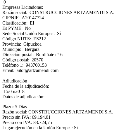
0
Empresas Licitadoras:
Razón social: CONSTRUCCIONES ARTZAMENDI S.A.
CIF/NIF: A20147724
Clasificación: EI
Es PYME: No
Sede Social Unión Europea: Sí
Código NUTS: ES212
Provincia: Gipuzkoa
Municipio: Bergara
Dirección postal: Burdiñate nº 6
Código postal: 20570
Teléfono 1: 943760153
Email: aitor@artzamendi.com
Adjudicación
Fecha de la adjudicación:
15/05/2018
Datos de adjudicación:
Plazo: 5 Días
Razón social: CONSTRUCCIONES ARTZAMENDI S.A.
Precio sin IVA: 69.194,01
Precio con IVA: 83.724,75
Lugar ejecución en la Unión Europea: Sí