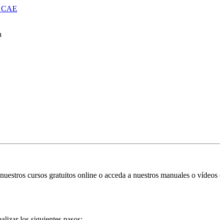
 CAE
a
nuestros cursos gratuitos online o acceda a nuestros manuales o vídeos 
alizar los siguientes pasos: