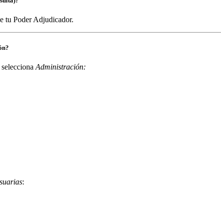
sulta)?
e tu Poder Adjudicador.
ión?
 selecciona
Administración:
suarias
: