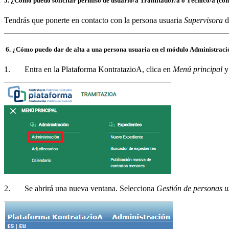
5. ¿Cómo puedo solicitar permiso de usuario/a Tramitador/a o Técnico/a (con
Tendrás que ponerte en contacto con la persona usuaria
Supervisora
d
6. ¿Cómo puedo dar de alta a una persona usuaria en el módulo Administrac
1. Entra en la Plataforma KontratazioA, clica en
Menú principal
y
2. Se abrirá una nueva ventana. Selecciona
Gestión de personas u