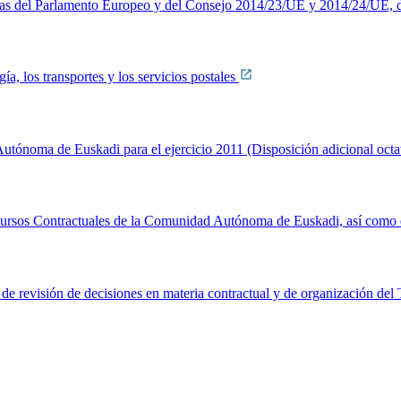
ctivas del Parlamento Europeo y del Consejo 2014/23/UE y 2014/24/UE, 
ía, los transportes y los servicios postales
utónoma de Euskadi para el ejercicio 2011 (Disposición adicional oct
cursos Contractuales de la Comunidad Autónoma de Euskadi, así como 
 de revisión de decisiones en materia contractual y de organización de